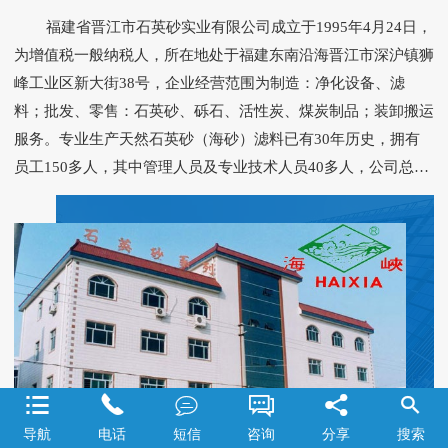
福建省晋江市石英砂实业有限公司成立于1995年4月24日，
为增值税一般纳税人，所在地处于福建东南沿海晋江市深沪镇狮
峰工业区新大街38号，企业经营范围为制造：净化设备、滤
料；批发、零售：石英砂、砾石、活性炭、煤炭制品；装卸搬运
服务。专业生产天然石英砂（海砂）滤料已有30年历史，拥有
员工150多人，其中管理人员及专业技术人员40多人，公司总投
资额1360万元，年产量15万吨，产值5800多万元，技术力量雄
厚、检测设备先进齐全。 本公司能生产用于各类型滤池的滤
料，规格型号齐全，原砂经千百万年海浪冲淘而成，颗粒饱满、
质地坚硬，经淡水冲洗去除杂质、筛选加工而成，是经济、理想
的天然滤料。建设部水处理滤料检测中心每年均对本产品进行质
量检测，合格率100%，理化性能为：SiO2含量＞96%，破碎率
和磨损率之和＜1.0%，密度＞2.60g/cm3，灼烧减量＜0.5%，盐
酸可溶率＜2.0%，含泥量＜0.5%，轻物质含量＜0.1%，各项质






量指标均符合建设部颁发CJ/T 43-2005《水处理用滤料》标准。
导航
电话
短信
咨询
分享
搜索
本公司检测中心还拥有先进的检测仪器设备，可根据客户需要进