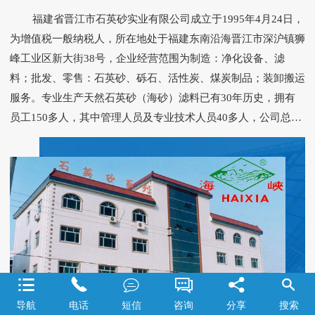
福建省晋江市石英砂实业有限公司成立于1995年4月24日，
为增值税一般纳税人，所在地处于福建东南沿海晋江市深沪镇狮
峰工业区新大街38号，企业经营范围为制造：净化设备、滤
料；批发、零售：石英砂、砾石、活性炭、煤炭制品；装卸搬运
服务。专业生产天然石英砂（海砂）滤料已有30年历史，拥有
员工150多人，其中管理人员及专业技术人员40多人，公司总投
资额1360万元，年产量15万吨，产值5800多万元，技术力量雄
厚、检测设备先进齐全。 本公司能生产用于各类型滤池的滤
料，规格型号齐全，原砂经千百万年海浪冲淘而成，颗粒饱满、
质地坚硬，经淡水冲洗去除杂质、筛选加工而成，是经济、理想
的天然滤料。建设部水处理滤料检测中心每年均对本产品进行质
量检测，合格率100%，理化性能为：SiO2含量＞96%，破碎率
和磨损率之和＜1.0%，密度＞2.60g/cm3，灼烧减量＜0.5%，盐
酸可溶率＜2.0%，含泥量＜0.5%，轻物质含量＜0.1%，各项质






量指标均符合建设部颁发CJ/T 43-2005《水处理用滤料》标准。
导航
电话
短信
咨询
分享
搜索
本公司检测中心还拥有先进的检测仪器设备，可根据客户需要进