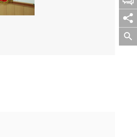

石

英
砂
