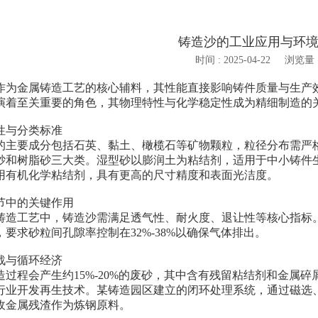
铸造沙的工业应用与环
时间 : 2025-04-22
浏览量 :
金属铸造工艺的核心辅料，其性能直接影响铸件质量与生产效
演着至关重要的角色，其物理特性与化学稳定性成为精细制造的
与分类标准
要成分包括石英、黏土、橄榄石等矿物颗粒，粒径分布需严格控制
砂和树脂砂三大类。湿型砂以膨润土为粘结剂，适用于中小铸件
用有机化学粘结剂，具有更高的尺寸精度和表面光洁度。
中的关键作用
工艺中，铸造沙需满足透气性、耐火度、退让性等核心指标。以
要求砂粒间孔隙率控制在32%-38%以确保气体排出。
与循环经济
程会产生约15%-20%的废砂，其中含有残留粘结剂和金属碎屑
行业开发再生技术。某铸造园区建立的闭环处理系统，通过磁选、
收金属残渣作为炼钢原料。