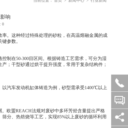
当前位置：
首页
>
新闻中心
>
行业新闻
境影响
 0
率。这种经过特殊处理的砂粒，在高温熔融金属的成
关键参数。
在50-300目区间。根据铸造工艺需求，可分为湿
生产；干型砂通过烘干提升强度，常用于复杂结构件；

汽车发动机缸体铸造为例，砂型需承受1400℃以上


。欧盟REACH法规对废砂中多环芳烃含量提出严格
石

筛分、热焙烧等工艺，实现85%以上废砂的循环利用
英