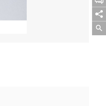

石

英
砂
