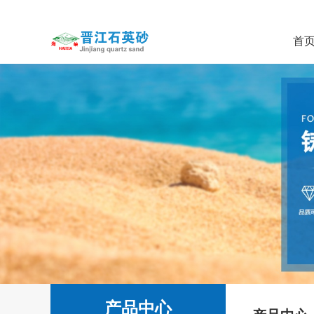
首
产品中心