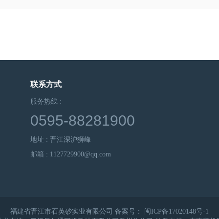
联系方式
服务热线 :
0595-88281900
地址 : 晋江深沪狮峰
邮箱 : 1127729900@qq.com
福建省晋江市石英砂实业有限公司 备案号：
闽ICP备17020148号-1