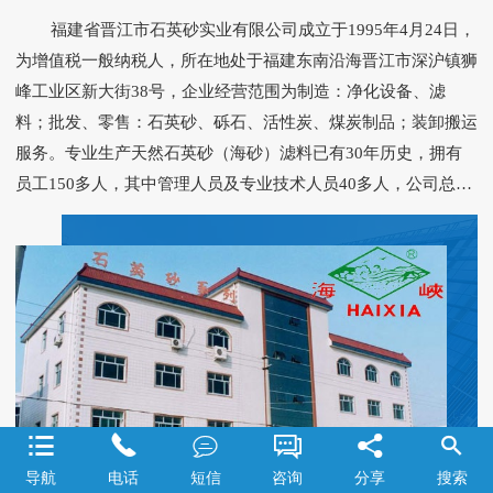
福建省晋江市石英砂实业有限公司成立于1995年4月24日，
为增值税一般纳税人，所在地处于福建东南沿海晋江市深沪镇狮
峰工业区新大街38号，企业经营范围为制造：净化设备、滤
料；批发、零售：石英砂、砾石、活性炭、煤炭制品；装卸搬运
服务。专业生产天然石英砂（海砂）滤料已有30年历史，拥有
员工150多人，其中管理人员及专业技术人员40多人，公司总投
资额1360万元，年产量15万吨，产值5800多万元，技术力量雄
厚、检测设备先进齐全。 本公司能生产用于各类型滤池的滤
料，规格型号齐全，原砂经千百万年海浪冲淘而成，颗粒饱满、
质地坚硬，经淡水冲洗去除杂质、筛选加工而成，是经济、理想
的天然滤料。建设部水处理滤料检测中心每年均对本产品进行质
量检测，合格率100%，理化性能为：SiO2含量＞96%，破碎率
和磨损率之和＜1.0%，密度＞2.60g/cm3，灼烧减量＜0.5%，盐
酸可溶率＜2.0%，含泥量＜0.5%，轻物质含量＜0.1%，各项质






量指标均符合建设部颁发CJ/T 43-2005《水处理用滤料》标准。
导航
电话
短信
咨询
分享
搜索
本公司检测中心还拥有先进的检测仪器设备，可根据客户需要进