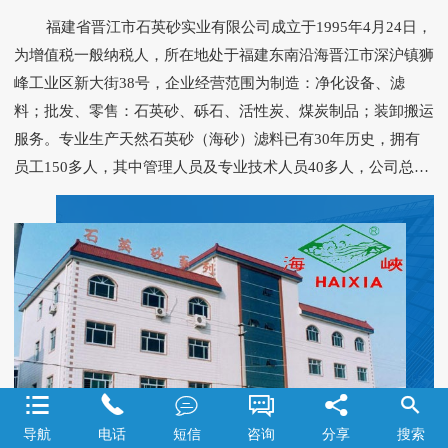
福建省晋江市石英砂实业有限公司成立于1995年4月24日，
为增值税一般纳税人，所在地处于福建东南沿海晋江市深沪镇狮
峰工业区新大街38号，企业经营范围为制造：净化设备、滤
料；批发、零售：石英砂、砾石、活性炭、煤炭制品；装卸搬运
服务。专业生产天然石英砂（海砂）滤料已有30年历史，拥有
员工150多人，其中管理人员及专业技术人员40多人，公司总投
资额1360万元，年产量15万吨，产值5800多万元，技术力量雄
厚、检测设备先进齐全。 本公司能生产用于各类型滤池的滤
料，规格型号齐全，原砂经千百万年海浪冲淘而成，颗粒饱满、
质地坚硬，经淡水冲洗去除杂质、筛选加工而成，是经济、理想
的天然滤料。建设部水处理滤料检测中心每年均对本产品进行质
量检测，合格率100%，理化性能为：SiO2含量＞96%，破碎率
和磨损率之和＜1.0%，密度＞2.60g/cm3，灼烧减量＜0.5%，盐
酸可溶率＜2.0%，含泥量＜0.5%，轻物质含量＜0.1%，各项质






量指标均符合建设部颁发CJ/T 43-2005《水处理用滤料》标准。
导航
电话
短信
咨询
分享
搜索
本公司检测中心还拥有先进的检测仪器设备，可根据客户需要进